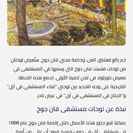
خبر رائع لعشاق الفن، وخاصة محبي فان جوخ. ستُعرض لوحتان
من لوحات فنسنت فان جوخ التي رسمها في المستشفى في
معرض كورتولد في لندن للمرة الأولى. تجمع هذه اللحظة
التاريخية على وجه التحديد بين لوحتي “فناء المستشفى في آرل”
و”الجناح في المستشفى في آرل” في عرض نادر.
نبذة عن لوحات مستشفى فان جوخ
يمكننا تتبع جذور هذه الأعمال خلال إقامة فان جوخ عام 1888
في مستشفى آرل في جنوب فرنسا. فبعد أن عانى من أزمة