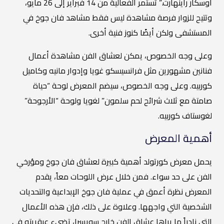
أوسكار راينهارت.” تستمر الفعالية من 14 فبراير إلى 26 مايو،
وتتيح للزوار فرصة مشاهدة ليس فقط مشاهد فان جوخ في
المستشفى ولكن أيضًا كنوز فنية أخرى.
وعلى وجه الخصوص، يمكن لعشاق الفن مشاهدة أعمال
فنانين مشهورين مثل فرانسيسكو غويا وإدوار مانيه وكاميل
كوربيه. وعلى وجه الخصوص، سيضم المعرض لوحة “حياة
صامتة مع ثلاث شرائح لحم سلمون” لغويا ولوحة “الأرجوحة”
لغوستاف كوربيه.
أهمية المعرض
يحمل معرض كورتولد أهمية كبيرة لعشاق فان جوخ ومؤرخي
الفن على حد سواء. فمن خلال عرض اللوحات معاً، يقدم
المعرض نظرة أعمق في عملية فان جوخ الإبداعية والتحديات
الشخصية التي واجهها. وعلاوة على ذلك، فإن هذه الأعمال
التي نادراً ما يراها عشاق الفن خارج سويسرا، تضيء عبقريته في