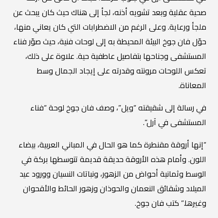
صحية عقلية وبعد تشويه أذنه، لجأ إلى هناك حيث كان يبحث عن
ملجأ ورعاية. وعلى الرغم من الاضطرابات التي كان يعاني منها،
حوّل فان جوخ البيئة المحيطة به إلى لوحات فنية، حيث صوّر فناء
المستشفى وجناحها بتفاصيل عاطفية حية. علاوة على ذلك،
تعكس اللوحات مرونته وقدرته على إيجاد الجمال وسط
المعاناة.
في رسالة إلى شقيقته “ويل”، وصف فان جوخ لوحة “فناء
المستشفى في آرل”.
“إنها أروقة مقنطرة كما هو الحال في المباني العربية، بيضاء
اللون. وأمام هذه الأروقة حديقة قديمة تتوسطها بركة في
الوسط وثمانية أحواض من الزهور، ونباتات النسيان وورود عيد
الميلاد وشقائق النعمان والحوذان وزهور الحائط والأقحوان
وغيرها.” كتب فان جوخ.