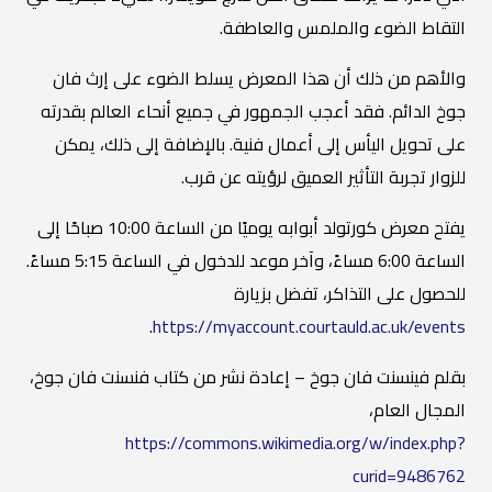
التقاط الضوء والملمس والعاطفة.
والأهم من ذلك أن هذا المعرض يسلط الضوء على إرث فان
جوخ الدائم. فقد أعجب الجمهور في جميع أنحاء العالم بقدرته
على تحويل اليأس إلى أعمال فنية. بالإضافة إلى ذلك، يمكن
للزوار تجربة التأثير العميق لرؤيته عن قرب.
يفتح معرض كورتولد أبوابه يوميًا من الساعة 10:00 صباحًا إلى
الساعة 6:00 مساءً، وآخر موعد للدخول في الساعة 5:15 مساءً.
للحصول على التذاكر، تفضل بزيارة
.
https://myaccount.courtauld.ac.uk/events
بقلم فينسنت فان جوخ – إعادة نشر من كتاب فنسنت فان جوخ،
المجال العام،
https://commons.wikimedia.org/w/index.php?
curid=9486762