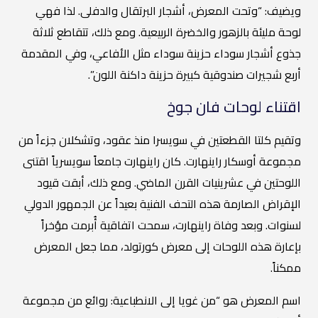
ويضيف: “وتحت المعرض، أشجار البرتقال والدفلى. لذا فهي
لوحة مليئة بالزهور والخضرة الربيعية. ومع ذلك، تتقاطع ثلاثة
جذوع أشجار سوداء حزينة سوداء مثل الأفاعي، وفي المقدمة
أربع شجيرات صندوقية كبيرة حزينة داكنة اللون”.
اقتناء لوحات فان جوخ
وتقيم كلتا القطعتين في سويسرا منذ عقود، وتشكلان جزءاً من
مجموعة أوسكار راينهارت. كان راينهارت جامعاً سويسرياً اقتنى
اللوحتين في عشرينيات القرن الماضي. ومع ذلك، أبقت قيود
الإقراض الصارمة هذه التحف الفنية بعيداً عن الجمهور الدولي
لسنوات. وبعد وفاة راينهارت، سمحت اتفاقية أُبرمت مؤخراً
بإعارة هذه اللوحات إلى معرض كورتولد، مما جعل المعرض
ممكناً.
اسم المعرض هو “من غويا إلى الانطباعية: روائع من مجموعة