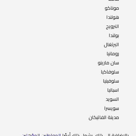
موناكو
هولندا
النرويج
بولندا
البرتغال
رومانيا
سان مارينو
سلوفاكيا
سلوفينيا
اسبانيا
السويد
سويسرا
مدينة الفاتيكان
بالإضافة إلى ذلك، يشمل ذلك أيضًا
المواطنين المؤهلين