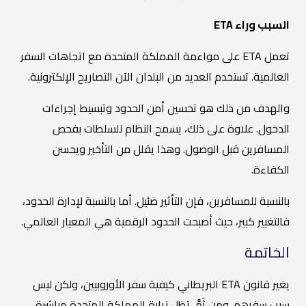
السبب وراء ETA
تعمل ETA على مواءمة المملكة المتحدة مع اتجاهات السفر
العالمية. تستخدم العديد من البلدان الآن التصاريح الإلكترونية.
والهدف من ذلك هو تحسين أمن الحدود وتبسيط إجراءات
الدخول. علاوة على ذلك، يسمح النظام للسلطات بفحص
المسافرين قبل الوصول. وهذا يقلل من التأخير ويحسن
الكفاءة.
بالنسبة للمسافرين، فإن التأثير ضئيل. أما بالنسبة لإدارة الحدود،
فالتغيير كبير، حيث أصبحت الحدود الرقمية هي المعيار العالمي.
الخاتمة
يغير قانون ETA البريطاني كيفية سفر الأوروبيين، ولكن ليس
سبب سفرهم. ومن ثَمَّ، تظل زيارة المملكة المتحدة مباشرة