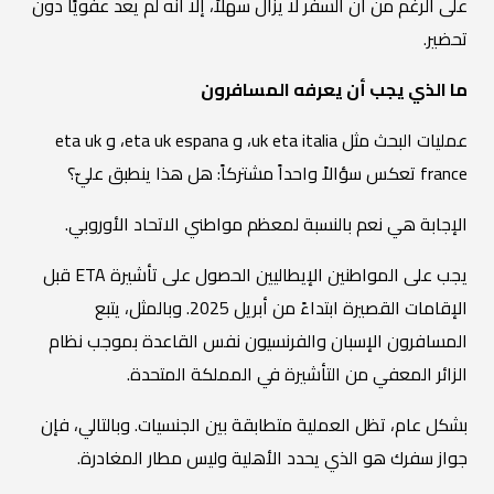
على الرغم من أن السفر لا يزال سهلاً، إلا أنه لم يعد عفويًا دون
تحضير.
ما الذي يجب أن يعرفه المسافرون
عمليات البحث مثل
uk eta italia،
و
eta uk espana،
و
eta uk
france
تعكس سؤالاً واحداً مشتركاً: هل هذا ينطبق عليّ؟
الإجابة هي نعم بالنسبة لمعظم مواطني الاتحاد الأوروبي.
يجب على المواطنين الإيطاليين الحصول على تأشيرة ETA قبل
الإقامات القصيرة ابتداءً من أبريل 2025. وبالمثل، يتبع
المسافرون الإسبان والفرنسيون نفس القاعدة بموجب نظام
الزائر المعفي من التأشيرة في المملكة المتحدة.
بشكل عام، تظل العملية متطابقة بين الجنسيات. وبالتالي، فإن
جواز سفرك هو الذي يحدد الأهلية وليس مطار المغادرة.