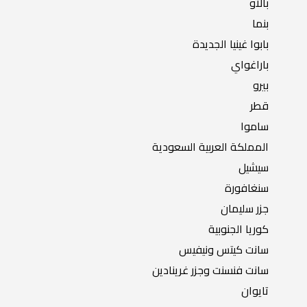
بالاو
بنما
بابوا غينيا الجديدة
باراغواي
بيرو
قطر
ساموا
المملكة العربية السعودية
سيشيل
سنغافورة
جزر سليمان
كوريا الجنوبية
سانت كيتس ونيفيس
سانت فنسنت وجزر غرينادين
تايوان