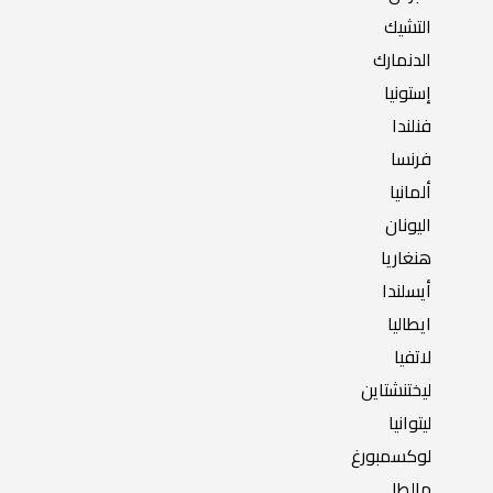
التشيك
الدنمارك
إستونيا
فنلندا
فرنسا
ألمانيا
اليونان
هنغاريا
أيسلندا
ايطاليا
لاتفيا
ليختنشتاين
ليتوانيا
لوكسمبورغ
مالطا