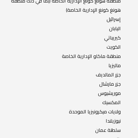
منطقة هونغ كونغ الإدارية الخاصة (بما في ذلك منطقة
هونغ كونغ الإدارية الخاصة)
إسرائيل
اليابان
كيريباتي
الكويت
منطقة ماكاو الإدارية الخاصة
ماليزيا
جزر المالديف
جزر مارشال
موريشيوس
المكسيك
ولايات ميكرونيزيا الموحدة
نيوزيلندا
سلطنة عمان