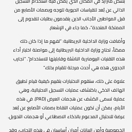
بشكل متزايد في المكان الذي يمكن فيه استخدام التسجيل
الذاتي عن بُعد للقياسات الحيوية للوجه وبصمات الأصابع من
قبل المواطنين الأجانب الذين يتقدمون بطلبات للقدوم إلى
المملكة المتحدة”، كما جاء في الإشعار.
وأضافت وزارة الداخلية البريطانية: “لفهم ما إذا كان ذلك
ممكناً، تحتاج وزارة الداخلية البريطانية إلى مواصلة اختبار أداء
هذه التقنيات البيومترية الناشئة وقابليتها للاستخدام”. “تجارب
الجدوى هذه هي أحدث مرحلة للقيام بذلك.”
علاوة على ذلك، ستقوم الاختبارات بتقييم كيفية قيام تطبيق
الهاتف الذكي باكتشاف عمليات التسجيل الاحتيالية، وهي
عملية تسمى الكشف عن هجمات العرض (PAD). في هذه
الأيام، يمكن أن تكون عمليات التقاط بصمات الأصابع عن بُعد
عرضة للاحتيال المدعوم بالذكاء الاصطناعي أو هجمات التحويل.
الخصوصية وأمن البيانات أمران أساسيان في هذه التجارب، وقد