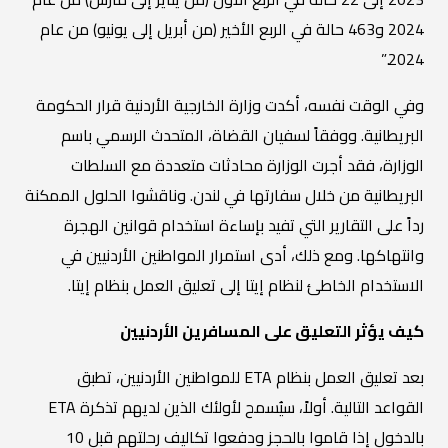
2024 و463 حالة في الربع الأخير (من أبريل إلى يونيو) من عام
2024.”
وفي الوقت نفسه، أكدت وزارة الخارجية الأردنية قرار الحكومة
البريطانية. ووفقاً لسفيان القضاة، المتحدث الرسمي باسم
الوزارة، فقد أجرت الوزارة محادثات متعددة مع السلطات
البريطانية من خلال سفارتها في لندن. وناقشوا الحلول الممكنة
رداً على التقارير التي تفيد بإساءة استخدام قوانين الهجرة
وانتهاكها. ومع ذلك، أدى استمرار المواطنين الأردنيين في
الاستخدام الخاطئ لنظام إيتا إلى تعليق العمل بنظام إيتا.
كيف يؤثر التعليق على المسافرين الأردنيين
بعد تعليق العمل بنظام ETA للمواطنين الأردنيين، تطبق
القواعد التالية. أولاً، سيُسمح لأولئك الذين لديهم تذكرة ETA
بالدخول إذا قاموا بالحجز ودفعوا تكاليف رحلتهم قبل 10