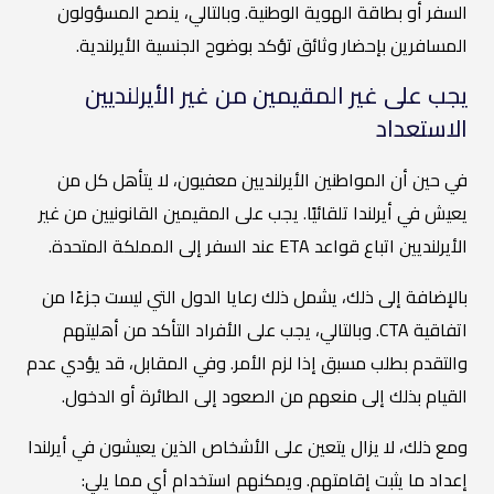
السفر أو بطاقة الهوية الوطنية. وبالتالي، ينصح المسؤولون
المسافرين بإحضار وثائق تؤكد بوضوح الجنسية الأيرلندية.
يجب على غير المقيمين من غير الأيرلنديين
الاستعداد
في حين أن المواطنين الأيرلنديين معفيون، لا يتأهل كل من
يعيش في أيرلندا تلقائيًا. يجب على المقيمين القانونيين من غير
الأيرلنديين اتباع قواعد ETA عند السفر إلى المملكة المتحدة.
بالإضافة إلى ذلك، يشمل ذلك رعايا الدول التي ليست جزءًا من
اتفاقية CTA. وبالتالي، يجب على الأفراد التأكد من أهليتهم
والتقدم بطلب مسبق إذا لزم الأمر. وفي المقابل، قد يؤدي عدم
القيام بذلك إلى منعهم من الصعود إلى الطائرة أو الدخول.
ومع ذلك، لا يزال يتعين على الأشخاص الذين يعيشون في أيرلندا
إعداد ما يثبت إقامتهم. ويمكنهم استخدام أي مما يلي: