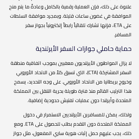
علاوة على ذلك، فإن العملية رقمية بالكامل وعادةً ما يتم منح
الموافقة في غضون ساعات قليلة. وبمجرد موافقة السلطات
على ETA، فإنها تشارك تلقائياً رابطاً إلكترونياً بجواز سفر
المسافر.
حماية حاملي جوازات السفر الأيرلندية
لا يزال المواطنون الأيرلنديون معفيين بموجب اتفاقية منطقة
السفر المشتركة (CTA)، التي تسبق كلاً من الاتحاد الأوروبي
وخروج بريطانيا من الاتحاد الأوروبي. على وجه التحديد، يسمح
هذا الترتيب القائم منذ فترة طويلة بحرية التنقل بين المملكة
المتحدة وأيرلندا دون عمليات تفتيش حدودية إضافية.
ولذلك، يمكن للمسافرين الأيرلنديين الاستمرار في دخول
المملكة المتحدة دون التقدم بطلب للحصول على ETA. ومع
ذلك، يجب عليهم حمل إثبات هوية ساري المفعول، مثل جواز