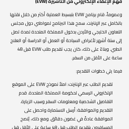
فهم الإعفاء الإلكتروني من التأشيرة (EVW)
وعموماً، قام برنامج EVW بتبسيط العملية أكثر من خلال نقلها
بالكامل عبر الإنترنت. سمح هذا البرنامج لمواطني دول مجلس
التعاون الخليجي والأردن بدخول المملكة المتحدة لمدة تصل
إلى ستة أشهر لأغراض السياحة أو العمل أو الدراسة أو العلاج
الطبي. وبناءً على ذلك، كان يجب تقديم طلب EVW قبل 48
ساعة على الأقل من السفر.
فيما يلي خطوات التقديم:
تقديم الطلب عبر الإنترنت: املأ نموذج EVW على الموقع
الإلكتروني الرسمي لحكومة المملكة المتحدة. قدم
التفاصيل الشخصية ومعلومات السفر وسبب الزيارة.
التقديم والموافقة: أرسل الاستمارة واحصل على
الموافقة عادةً في غضون دقائق. ومع ذلك، يُنصح
المسافرون بتقديم الطلب قبل 48 ساعة على الأقل قبل