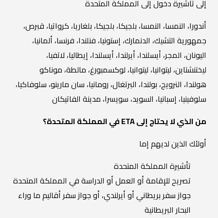
إلى تأشيرة دخول إلى المملكة المتحدة
أندورا، النمسا، النمسا، بلجيكا، بلجيكا، بلغاريا، كرواتيا، قبرص،
جمهورية التشيك، الدنمارك، إستونيا، فنلندا، فرنسا، ألمانيا،
اليونان، المجر، أيسلندا، أيرلندا، أيسلندا، إيطاليا، لاتفيا،
ليختنشتاين، ليتوانيا، ليتوانيا، لوكسمبورغ، مالطة، موناكو
هولندا، النرويج، بولندا، البرتغال، رومانيا، سان مارينو، سلوفاكيا،
سلوفينيا، إسبانيا، السويد، سويسرا، مدينة الفاتيكان
من الذي لا يحتاج إلى ETA في المملكة المتحدة؟
أولئك الذين لديهم إما
تأشيرة المملكة المتحدة
تصريح للإقامة أو العمل أو الدراسة في المملكة المتحدة
جواز سفر بريطاني أو أيرلندي، أو جواز سفر أقاليم ما وراء
البحار البريطانية