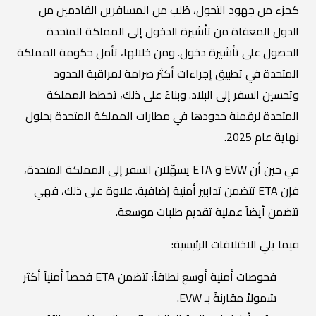
كجزء من جهود التحول، طُلب من المسافرين القادمين من
الدول المعفاة من تأشيرة الدخول إلى المملكة المتحدة
الحصول على تأشيرة دخول. ومن خلالها، تأمل حكومة المملكة
المتحدة في تطبيق إجراءات أكثر صرامة لمراقبة الحدود
وتحسين السفر إلى البلاد. وبناءً على ذلك، تخطط المملكة
المتحدة لرقمنة حدودها في مطارات المملكة المتحدة بحلول
نهاية عام 2025.
في حين أن EVW و ETA يسهّلان السفر إلى المملكة المتحدة،
فإن ETA تتضمن تدابير أمنية إضافية. علاوة على ذلك، فهي
تتضمن أيضاً عملية تقديم طلبات موسعة.
فيما يلي الاختلافات الرئيسية:
فحوصات أمنية أوسع نطاقاً: تتضمن ETA فحصاً أمنياً أكثر
شمولاً مقارنةً بـ EVW.