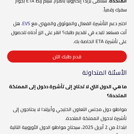
المتحدة
. ستتلقى بريداً إلكترونياً بالقرار. سيتم ربط ETA بجواز
سفرك رقمياً.
اختبر دعم التأشيرة الفعال والموثوق والمهني مع
EVS
. هل
أنت مستعد للبدء في تقديم طلبك؟ انقر على الزر أدناه للحصول
على تأشيرة ETA الخاصة بك.
قدم طلبك الآن
الأسئلة المتداولة
ما هي الدول التي لا تحتاج إلى تأشيرة دخول إلى المملكة
المتحدة؟
مواطنو دول مجلس التعاون الخليجي وأيرلندا لا يحتاجون إلى
تأشيرة لدخول المملكة المتحدة.
ابتداءً من 2 أبريل 2025، سيحتاج مواطنو الدول الأوروبية التالية