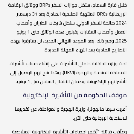
خلال فترة السماح، ستظل جوازات السفر BRPs ووثائق الإقامة
البريطانية BRCs المنتهية الصلاحية الصادرة بعد 31 ديسمبر
2024 صالحة للسفر الدولي. ستظل شركات الطيران وأصحاب
العمل وأصحاب العقارات يقبلون هذه الوثائق حتى 1 يونيو
2025. ومع ذلك، بعد الموعد النهائي الجديد، لن يعترفوا بهذه
التصاريح المادية بعد انتهاء المهلة الجديدة.
تحث وزارة الداخلية حاملي التأشيرات على إنشاء حساب تأشيرات
المملكة المتحدة والهجرة (UKVI). وهذا يتيح لهم الوصول إلى
تأشيراتهم الإلكترونية وضمان الانتقال السلس قبل 1 يونيو.
موقف الحكومة من التأشيرة الإلكترونية
أعربت سيما مالهوترا، وزيرة الهجرة والمواطنة، عن تقديرها
للاستجابة الإيجابية حتى الآن.
وعلّقت قائلة: “تُظهر إحصاءات التأشيرة الإلكترونية المشجعة