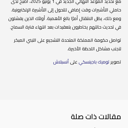
مع تحديد الموعد النهائي الجديد في 1 يونيو 2025، أصبح لدى
حاملي التأشيرات وقت إضافي للتحول إلى التأشيرة الإلكترونية.
ومع ذلك، يظل الانتقال أمرًا بالغ الأهمية. أولئك الذين يفشلون
في تحديث حالتهم يخاطرون بتعقيدات بعد انتهاء فترة السماح.
تواصل حكومة المملكة المتحدة التشجيع على التبني المبكر
لتجنب مشاكل اللحظة الأخيرة.
تصوير
توميك باجينسكي
على
أنسبلاش
مقالات ذات صلة