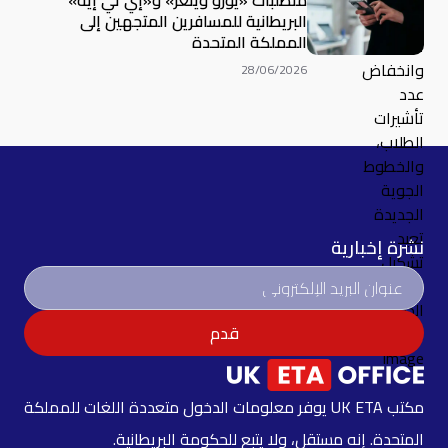
متطلبات «يورو وينغز» و«إي تي إيه»
البريطانية للمسافرين المتجهين إلى
المملكة المتحدة
28/06/2026
نشرة إخبارية
قدم
مكتب UK ETA يوفر معلومات الدخول متعددة اللغات للمملكة
المتحدة. إنه مستقل، ولا يتبع للحكومة البريطانية.