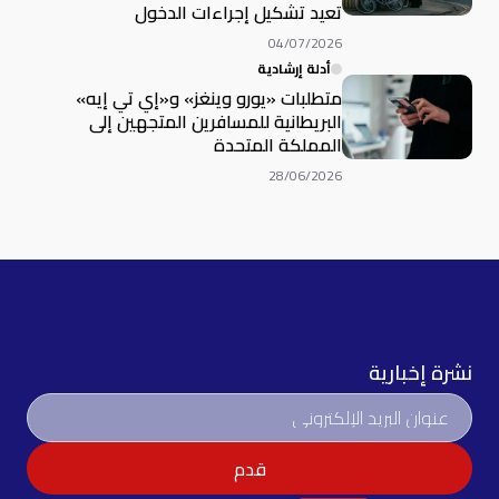
تعيد تشكيل إجراءات الدخول
04/07/2026
أدلة إرشادية
متطلبات «يورو وينغز» و«إي تي إيه»
البريطانية للمسافرين المتجهين إلى
المملكة المتحدة
28/06/2026
نشرة إخبارية
قدم