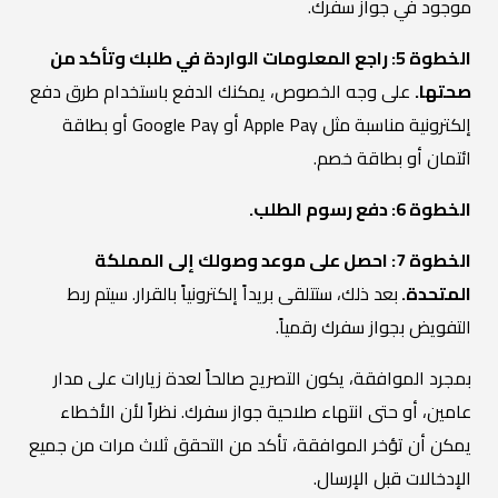
موجود في جواز سفرك.
الخطوة 5: راجع المعلومات الواردة في طلبك وتأكد من
صحتها.
على وجه الخصوص، يمكنك الدفع باستخدام طرق دفع
إلكترونية مناسبة مثل Apple Pay أو Google Pay أو بطاقة
ائتمان أو بطاقة خصم.
الخطوة 6: دفع رسوم الطلب.
الخطوة 7: احصل على موعد وصولك إلى المملكة
المتحدة.
بعد ذلك، ستتلقى بريداً إلكترونياً بالقرار. سيتم ربط
التفويض بجواز سفرك رقمياً.
بمجرد الموافقة، يكون التصريح صالحاً لعدة زيارات على مدار
عامين، أو حتى انتهاء صلاحية جواز سفرك. نظراً لأن الأخطاء
يمكن أن تؤخر الموافقة، تأكد من التحقق ثلاث مرات من جميع
الإدخالات قبل الإرسال.