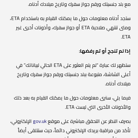
مع بلد جنسيتك ورقم جواز سفرك وتاريخ ميلادك أدناه.
ستجد أدناه معلومات حول ما يمكنك القيام به باستخدام ETA،
ومتى تنتهي صلاحية ETA أو جواز سفرك، وأذونات أخرى غير
ETA.
إذا لم تنجح أو تم رفضها:
ستظهر لك عبارة “لم يتم العثور على ETA الحالي لبياناتك” في
أعلى الشاشة، متبوعة ببلد جنسيتك ورقم جواز سفرك وتاريخ
ميلادك أدناه.
فيما يلي، سترى معلومات حول ما يمكنك القيام به بعد ذلك
والأذونات الأخرى التي ليست ETA.
بصرف النظر عن التحقق مباشرة على موقع
gov.uk
الإلكتروني،
تأكد من مراقبة بريدك الإلكتروني دائماً، حيث ستتلقى أيضاً