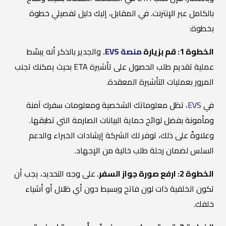
بالكامل عبر الإنترنت. في المقابل، إليك دليل تفصيلي خطوة
بخطوة:
الخطوة 1: قم بزيارة
منصة EVS
.
والجدير بالذكر أنه يبسّط
عملية تقديم طلب الحصول على تأشيرة ETA بحيث يمكنك تجنب
المرور بعمليات التأشيرة المعقدة.
في
EVS،
تظل معلوماتك الشخصية ومعلومات سفرك آمنة
ومأمونة بفضل لوائح حماية البيانات الصارمة التي تطبقها.
وعلاوةً على ذلك، توفر لك الشركة إرشادات الخبراء والدعم
السلس لضمان رحلة طلب خالية من الإجهاد.
الخطوة 2: ارفع صورة جواز السفر.
على وجه التحديد، يجب أن
تكون الخلفية ذات لون فاتح وبسيط دون أي ظلال أو أشياء
خلفك.