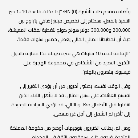
وأضاف مقدم طلب تأشيرة BN (O): “إذا دخلت قاعدة 10+1 حيز
التنفيذ بالفعل، سنحتاج إلى تخصيص مبلغ إضافي يتراوح بين
200,000 و300,000 دولار هونج كونج لتغطية نفقات المعيشة،
حيث أن تخطيطنا المالي الحالي يغطي خمس سنوات فقط”.
“الإقامة لمدة 10 سنوات هي فترة طويلة جدًا مقارنة بالدول
الأخرى. العديد من الأشخاص في مجموعة الهجرة على
فيسبوك يشعرون بالهلع”.
وفي الوقت نفسه، يخشى آخرون من أن يؤدي التغيير إلى
تقسيم العائلات. على سبيل المثال، قد لا يتأهل الآباء الذين
انتقلوا قبل الأطفال معًا. وبالتالي، قد تؤدي السياسة الجديدة
إلى تأخير لم الشمل إلى أجل غير مسمى.
ومن ثم، يطالب الكثيرون بتوجيهات أوضح من حكومة المملكة
المتحدة. فبدون ذلك، سيفقدون الثقة في المخطط.