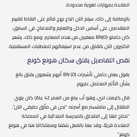
المتحدة بمهارات لغوية محدودة.
بالإضافة إلى ذلك، سيتم الآن اتباع نهج قائم على النقاط لتقييم
المتقدمين على أساس الدخل والتعليم والاندماج. في السابق،
كان حاملو BN(O) معفيين من هذه المعايير. ومع ذلك، يشعر
الكثيرون الآن بالقلق من عدم استيفائهم للمتطلبات المستقبلية.
نقص التفاصيل يقلق سكان هونغ كونغ
يقول بعض حاملي تأشيرات BN (O) أنهم يشعرون بقلق بالغ
بشأن التأثير المحتمل عليهم.
قال كليمنت لاي، وهو أب يبلغ من العمر 42 عامًا كان ينوي
الانتقال إلى مانشستر مع أسرته: “نحن في مأزق حقيقي الآن”.
“تحتاج ابنتنا إلى الالتحاق بالمدرسة الابتدائية في المملكة
المتحدة قريبًا، وقد بعنا بالفعل شقتنا وممتلكاتنا هنا في هونغ
كونغ.”