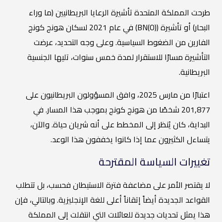
طرحت المملكة المتحدة تأشيرة الرعايا البريطانيين (ما وراء
البحار) أو تأشيرة (BN(O)) في عام 2021 لسكان هونج كونج
الفارين من الضغوط السياسية. وعلى وجه التحديد، عرضت
التأشيرة مسارًا للاستقرار لمدة خمس سنوات، تليها الجنسية
البريطانية.
اعتبارًا من مارس 2025، وافق المسؤولون البريطانيون على
201,877 شخصًا من هونج كونج بموجب هذا المسار. في
البداية، كان يُنظر إلى المخطط على أنه شريان حياة. والآن،
يتساءل الكثيرون عما إذا كانوا يخففون هذا الوعد.
تغييرات السياسة المقترحة
لا يقتصر الأمر على مضاعفة فترة الاستيطان فحسب، بل تتطلب
القواعد الجديدة أيضاً إتقاناً أعلى للغة الإنجليزية. وبالتالي، فإن
هذا يمثل تحديات جديدة للعائلات التي انتقلت إلى المملكة