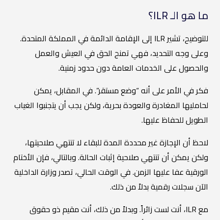
ما هو الـ ILR؟
للتوضيح، تشير ILR إلى الإقامة الدائمة في المملكة المتحدة.
وعلى وجه التحديد، فهي تمنح الحق في العيش والعمل
والحصول على الخدمات العامة دون حدود زمنية.
فكر في الأمر على أنه “وضع مستقر”. في المقابل، يمكن
لحامليها المغادرة والعودة بحرية، ولكن يجب أن يتجنبوا الغياب
الطويل للحفاظ عليها.
لاحظ أن الإجازة غير محددة المدة للبقاء لا تنتهي صلاحيتها،
ولكن يمكن أن تنتهي صلاحية إثبات الحالة. وبالتالي، فإن الأختام
الورقية عفا عليها الزمن. في الوقت الحالي، تصدر وزارة الداخلية
الآن سجلات رقمية بدلاً من ذلك.
مع ILR، أنت لست زائراً. وبدلاً من ذلك، أنت مقيم ذو حقوق