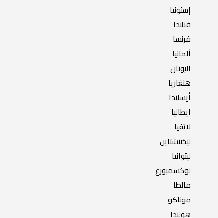
إستونيا
فنلندا
فرنسا
ألمانيا
اليونان
هنغاريا
أيسلندا
ايطاليا
لاتفيا
ليختنشتاين
ليتوانيا
لوكسمبورغ
مالطا
موناكو
هولندا