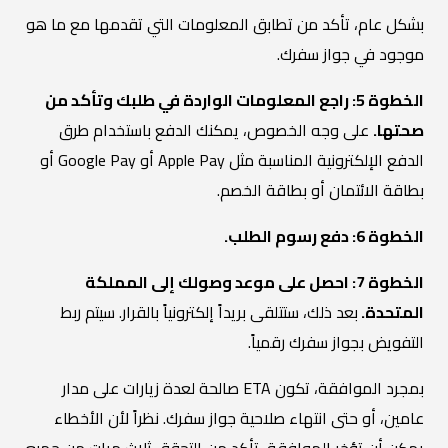
بشكل عام، تأكد من تطابق المعلومات التي تقدمها مع ما هو
موجود في جواز سفرك.
الخطوة 5: راجع المعلومات الواردة في طلبك وتأكد من
صحتها.
على وجه الخصوص، يمكنك الدفع باستخدام طرق
الدفع الإلكترونية المناسبة مثل Apple Pay أو Google Pay أو
بطاقة الائتمان أو بطاقة الخصم.
الخطوة 6: دفع رسوم الطلب.
الخطوة 7: احصل على موعد وصولك إلى المملكة
المتحدة.
بعد ذلك، ستتلقى بريداً إلكترونياً بالقرار. سيتم ربط
التفويض بجواز سفرك رقمياً.
بمجرد الموافقة، تكون ETA صالحة لعدة زيارات على مدار
عامين، أو حتى انتهاء صلاحية جواز سفرك. نظراً لأن الأخطاء
يمكن أن تؤخر الموافقة، تأكد من التحقق ثلاث مرات من جميع