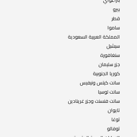
باراغواي
بيرو
قطر
ساموا
المملكة العربية السعودية
سيشيل
سنغافورة
جزر سليمان
كوريا الجنوبية
سانت كيتس ونيفيس
سانت لوسيا
سانت فنسنت وجزر غرينادين
تايوان
توغا
توفالو