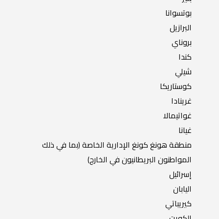
بوتسوانا
البرازيل
بروناي
كندا
شيلي
كوستاريكا
غرينادا
غواتيمالا
غيانا
منطقة هونغ كونغ الإدارية الخاصة (بما في ذلك
المواطنون البريطانيون في الخارج)
إسرائيل
اليابان
كيريباتي
الكويت