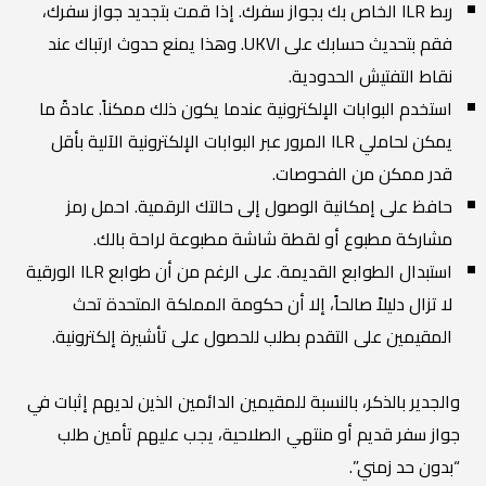
ربط ILR الخاص بك بجواز سفرك. إذا قمت بتجديد جواز سفرك،
فقم بتحديث حسابك على UKVI. وهذا يمنع حدوث ارتباك عند
نقاط التفتيش الحدودية.
استخدم البوابات الإلكترونية عندما يكون ذلك ممكناً. عادةً ما
يمكن لحاملي ILR المرور عبر البوابات الإلكترونية الآلية بأقل
قدر ممكن من الفحوصات.
حافظ على إمكانية الوصول إلى حالتك الرقمية. احمل رمز
مشاركة مطبوع أو لقطة شاشة مطبوعة لراحة بالك.
استبدال الطوابع القديمة. على الرغم من أن طوابع ILR الورقية
لا تزال دليلاً صالحاً، إلا أن حكومة المملكة المتحدة تحث
المقيمين على التقدم بطلب للحصول على تأشيرة إلكترونية.
والجدير بالذكر، بالنسبة للمقيمين الدائمين الذين لديهم إثبات في
جواز سفر قديم أو منتهي الصلاحية، يجب عليهم تأمين طلب
“بدون حد زمني”.