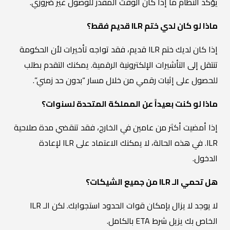
يؤكد النظام ما إذا كان الوقت المقدر للوصول غير ضروري.
ماذا لو كان لدي ختم ILR قديم فقط؟
إذا كان لديك ختم ILR قديم، فقد تواجه تأخيرات لأن الحكومة
تنتقل إلى التأشيرات الإلكترونية الرقمية. يمكنك التقدم بطلب
للحصول على إثبات رقمي من خلال مسار “بدون حد زمني”.
ماذا لو كنت بعيداً عن المملكة المتحدة لسنوات؟
إذا أمضيت أكثر من عامين في الخارج، فقد تنقضي مدة صلاحية
ILR. في هذه الحالة، لا يمكنك الاعتماد على ILR لإعادة
الدخول.
هل تحمي الـ ILR من جميع الشيكات؟
لا يوجد لا يزال بإمكان قوات الحدود استجوابك. لكن الـ ILR
الخاص بك يزيل شرط ETA بالكامل.