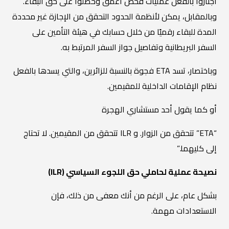
اجتازوا بالفعل عمليات فحص أعمق وحصلوا على حق البقاء.
وبالمقابل، يمكن لأنظمة الحدود التحقق من الإجازة غير محددة
المدة للبقاء رقميًا من خلال حسابك في هيئة التأمين على
السفر البريطانية وتفاصيل جواز السفر المرتبط به.
وباختصار، تسد ETA فجوة بالنسبة للزائرين، والتي يسدها بالفعل
نظام الإقامات الداخلية للمقيمين.
أو كما يقول أحد مستشاري الهجرة
“ETA” تتحقق من الزوار. و ILR تتحقق من المقيمين. لا تحتاج
إلى كليهما.”
نصيحة عملية لحاملي حق اللجوء السياسي (ILR)
بشكل عام، على الرغم من أنك معفى من ذلك، فإن
الاستعدادات مهمة.