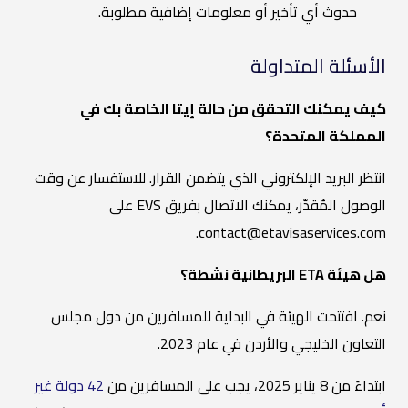
حدوث أي تأخير أو معلومات إضافية مطلوبة.
الأسئلة المتداولة
كيف يمكنك التحقق من حالة إيتا الخاصة بك في
المملكة المتحدة؟
انتظر البريد الإلكتروني الذي يتضمن القرار. للاستفسار عن وقت
الوصول المُقدّر، يمكنك الاتصال بفريق EVS على
contact@etavisaservices.com.
هل هيئة ETA البريطانية نشطة؟
نعم. افتتحت الهيئة في البداية للمسافرين من دول مجلس
التعاون الخليجي والأردن في عام 2023.
ابتداءً من 8 يناير 2025، يجب على المسافرين من
42 دولة غير