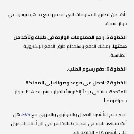
تأكد من تطابق المعلومات التي تقدمها مع ما هو موجود في
جواز سفرك.
الخطوة 5: راجع المعلومات الواردة في طلبك وتأكد من
صحتها.
يمكنك الدفع باستخدام طرق الدفع الإلكترونية
المناسبة.
الخطوة 6: دفع رسوم الطلب.
الخطوة 7: احصل على موعد وصولك إلى المملكة
المتحدة.
ستتلقى بريداً إلكترونياً بالقرار. سيتم ربط ETA بجواز
سفرك رقمياً.
اختبر دعم التأشيرة الفعال والموثوق والمهني مع
EVS
. هل
أنت مستعد للبدء في تقديم طلبك؟ انقر على الزر أدناه للحصول
على تأشيرة ETA الخاصة بك.