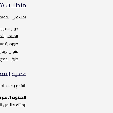
متطلبات ETA في المملكة المتحدة
يجب على المواطن
جواز سفر ب
الغلاف الأم
صورة رقمية 
عنوان بريد إلكتروني
طرق الدفع الإلكترونية: يج
عملية التقد
للتقدم بطلب للحصول على ETA، اتب
الخطوة 1: قم بزيارة
لرحلتك بدلاً من ا