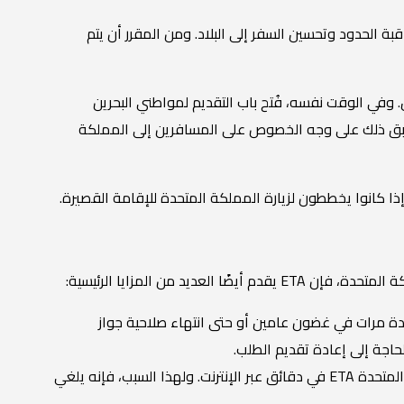
بة الحدود وتحسين السفر إلى البلاد. ومن المقرر أن يتم
يرة ETA في 25 أكتوبر 2023 للمواطنين القطريين. وفي الوقت نفسه، فُتح باب التقديم لمواطني البحرين
راير 2024. وينطبق ذلك على وجه الخصوص على المسافرين إلى المملكة
د من المزايا الرئيسية:
دة مرات في غضون عامين أو حتى انتهاء صلاحية جواز
حاجة إلى إعادة تقديم الطلب.
تقديم طلب بسيط وسهل: يمكن التقدم بطلب الحصول على تأشيرة دخول المملكة المتحدة ETA في دقائق عبر الإنترنت. ولهذا السبب، فإنه يلغي