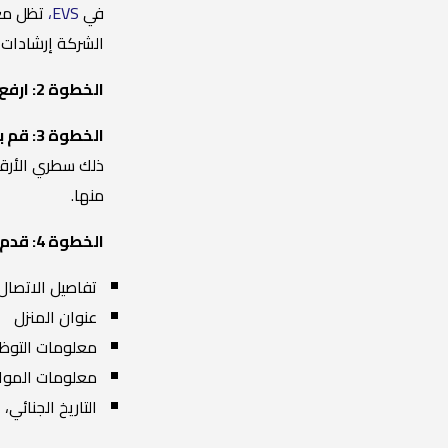
في
EVS،
تظل معل
الشركة إرشادات 
الخطوة 2: ارفع صورة جواز السفر.
الخطوة 3: قم بتحميل مسح ضوئي أو صورة لصفحة معلومات جواز سفرك.
ذلك سطري الأرقا
منها.
الخطوة 4: قدم معلوماتك الشخصية.
تفاصيل الاتصال
عنوان المنزل
معلومات التوظ
معلومات الموا
التاريخ الجنائي،