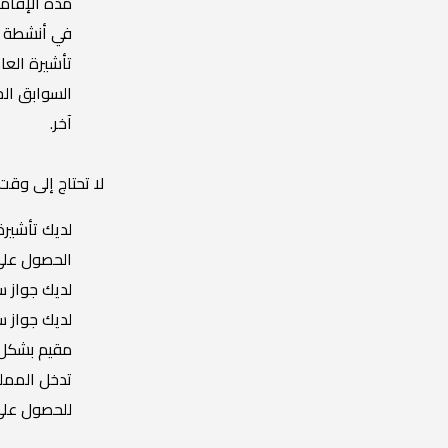
مدة الإقامة
في أنشطة تج
تأشيرة العا
السوابق الج
آخر.
لا تحتاج إلى وقت
لديك تأشير
الحصول على
لديك جواز س
لديك جواز سف
مقيم بشكل ق
تدخل المملك
للحصول على 