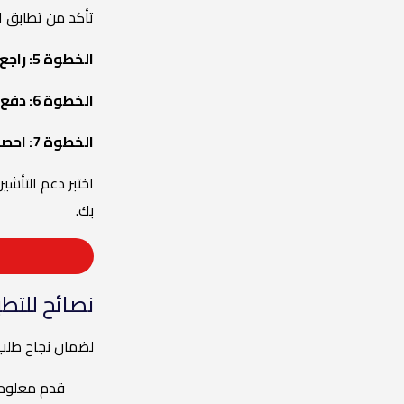
تأكد من تطابق ا
الخطوة 5: راجع المعلومات الواردة في طلبك وتأكد من صحتها.
الخطوة 6: دفع رسوم الطلب.
الخطوة 7: احصل على موعد وصولك إلى المملكة المتحدة.
اختبر دعم التأش
بك.
نصائح للتطب
لضمان نجاح طلب ETA في المملكة المتحدة، خطط واستعد بعناية. اتبع هذه النصائح للحصول على طلب سلس وخالٍ م
قدم معلومات صح