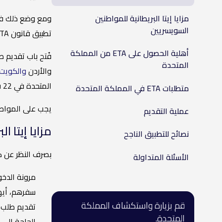
مزايا إيتا البريطانية للمواطنين
ومع وضع ذلك في ا
السويسريين
تطبيق قانون ETA بالكامل في عام 2024.
أهلية الحصول على ETA من المملكة
المتحدة
والأردن
والكويت
المتحدة في 22 فبراير 2024 أو بعد ذلك التاريخ.
متطلبات ETA في المملكة المتحدة
يجب على المواطنين السويسريين التقدم 
عملية التقديم
مزايا إيتا 
نصائح للتطبيق الناجح
بصرف النظر عن كونه شرط
الأسئلة المتداولة
مرونة الدخو
سفرهم، أيهم
قم بزيارة واستكشاف المملكة
المتحدة.
الحاجة إلى 