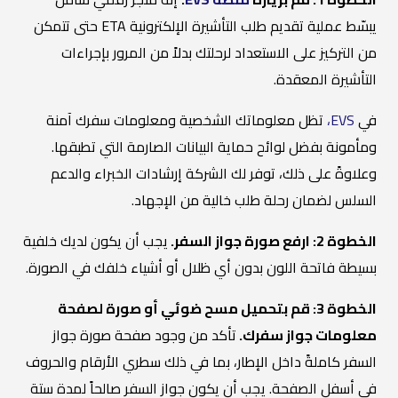
يبسّط عملية تقديم طلب التأشيرة الإلكترونية ETA حتى تتمكن
من التركيز على الاستعداد لرحلتك بدلاً من المرور بإجراءات
التأشيرة المعقدة.
في
EVS،
تظل معلوماتك الشخصية ومعلومات سفرك آمنة
ومأمونة بفضل لوائح حماية البيانات الصارمة التي تطبقها.
وعلاوةً على ذلك، توفر لك الشركة إرشادات الخبراء والدعم
السلس لضمان رحلة طلب خالية من الإجهاد.
الخطوة 2: ارفع صورة جواز السفر.
يجب أن يكون لديك خلفية
بسيطة فاتحة اللون بدون أي ظلال أو أشياء خلفك في الصورة.
الخطوة 3: قم بتحميل مسح ضوئي أو صورة لصفحة
معلومات جواز سفرك.
تأكد من وجود صفحة صورة جواز
السفر كاملةً داخل الإطار، بما في ذلك سطري الأرقام والحروف
في أسفل الصفحة. يجب أن يكون جواز السفر صالحاً لمدة ستة