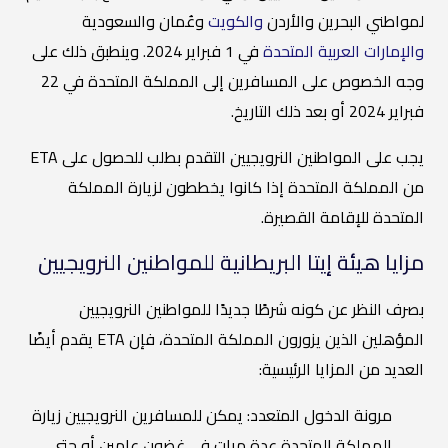
لمواطني البحرين والأردن
والكويت
وعُمان والسعودية
والإمارات العربية المتحدة
في 1 فبراير 2024. وينطبق ذلك على
وجه الخصوص على المسافرين إلى المملكة المتحدة في 22
فبراير 2024 أو بعد ذلك التاريخ.
يجب على المواطنين النرويجيين التقدم بطلب للحصول على ETA
من المملكة المتحدة إذا كانوا يخططون لزيارة المملكة
المتحدة للإقامة القصيرة.
مزايا هيئة إيتا البريطانية للمواطنين النرويجيين
بصرف النظر عن كونه شرطًا جديدًا للمواطنين النرويجيين
المؤهلين الذين يزورون المملكة المتحدة، فإن ETA يقدم أيضًا
العديد من المزايا الرئيسية:
مرونة الدخول المتعدد: يمكن للمسافرين النرويجيين زيارة
المملكة المتحدة عدة مرات في غضون عامين أو حتى