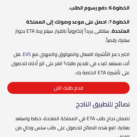
الخطوة 6: دفع رسوم الطلب.
الخطوة 7: احصل على موعد وصولك إلى المملكة
المتحدة.
ستتلقى بريداً إلكترونياً بالقرار. سيتم ربط ETA بجواز
سفرك رقمياً.
اختبر دعم التأشيرة الفعال والموثوق والمهني مع
EVS
. هل
أنت مستعد للبدء في تقديم طلبك؟ انقر على الزر أدناه للحصول
على تأشيرة ETA الخاصة بك.
قدم طلبك الآن
نصائح للتطبيق الناجح
لضمان نجاح طلب ETA في المملكة المتحدة، خطط واستعد
بعناية. اتبع هذه النصائح للحصول على طلب سلس وخالٍ من
القلق.