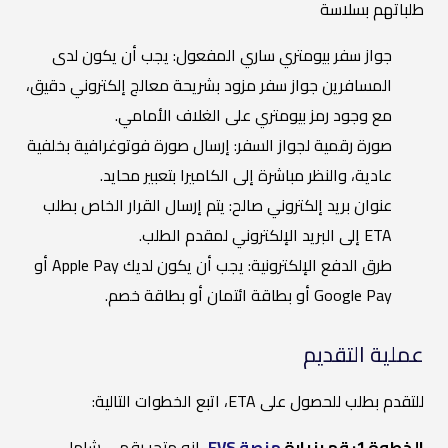
طلباتهم بسلاسة
جواز سفر بيومتري ساري المفعول: يجب أن يكون لدى
المسافرين جواز سفر مزود بشريحة معالج إلكتروني دقيق،
مع وجود رمز بيومتري على الغلاف الأمامي.
صورة رقمية لجواز السفر: إرسال صورة فوتوغرافية بخلفية
عادية، والنظر مباشرة إلى الكاميرا بتعبير محايد.
عنوان بريد إلكتروني صالح: يتم إرسال القرار الخاص بطلب
ETA إلى البريد الإلكتروني لمقدم الطلب.
طرق الدفع الإلكترونية: يجب أن يكون لديك Apple Pay أو
Google Pay أو بطاقة ائتمان أو بطاقة خصم.
عملية التقديم
للتقدم بطلب للحصول على ETA، اتبع الخطوات التالية:
الخطوة 1: قم بزيارة
منصة EVS
.
إنه متجر رقمي شامل