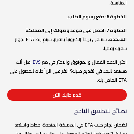
المناسبة.
الخطوة 6: دفع رسوم الطلب.
الخطوة 7: احصل على موعد وصولك إلى المملكة
المتحدة.
ستتلقى بريداً إلكترونياً بالقرار. سيتم ربط ETA بجواز
سفرك رقمياً.
اختبر الدعم الفعال والموثوق والاحترافي مع
EVS
. هل أنت
مستعد للبدء في تقديم طلبك؟ انقر على الزر أدناه للحصول على
ETA الخاص بك.
قدم طلبك الآن
نصائح للتطبيق الناجح
لضمان نجاح طلب ETA في المملكة المتحدة، خطط واستعد
بعناية. اتبع هذه النصائح للحصول على طلب سلس وخالٍ من