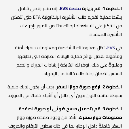
الخطوة 1: قم بزيارة
منصة EVS
.
إنه متجر رقمي شامل
يبسّط عملية تقديم طلب التأشيرة الإلكترونية ETA حتى تتمكن
من التركيز على الاستعداد لرحلتك بدلاً من المرور بإجراءات
التأشيرة المعقدة.
في
EVS،
تظل معلوماتك الشخصية ومعلومات سفرك آمنة
ومأمونة بفضل لوائح حماية البيانات الصارمة التي تطبقها.
وعلاوةً على ذلك، توفر لك الشركة إرشادات الخبراء والدعم
السلس لضمان رحلة طلب خالية من الإجهاد.
الخطوة 2: ارفع صورة جواز السفر.
يجب أن يكون لديك خلفية
بسيطة فاتحة اللون بدون أي ظلال أو أشياء خلفك في الصورة.
الخطوة 3: قم بتحميل مسح ضوئي أو صورة لصفحة
معلومات جواز سفرك.
تأكد من وجود صفحة صورة جواز
السفر كاملةً داخل الإطار، بما في ذلك سطري الأرقام والحروف